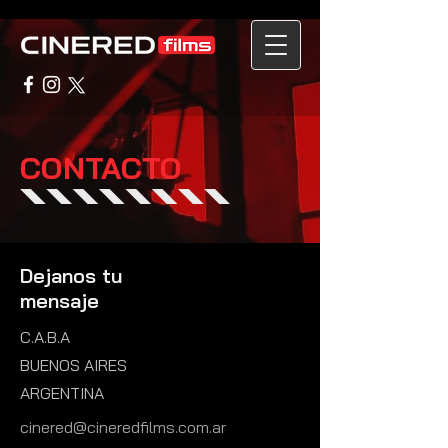
CONTACTO
Dejanos tu
mensaje
C.A.B.A
BUENOS AIRES
ARGENTINA
cinered@cineredfilms.com.ar