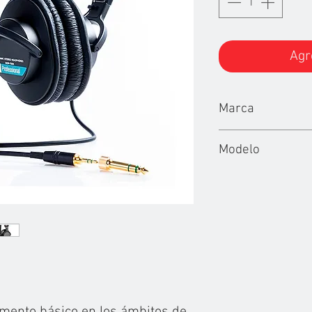
Agr
Marca
SONY
Modelo
SONY MDR-750
HEADPHONE (L