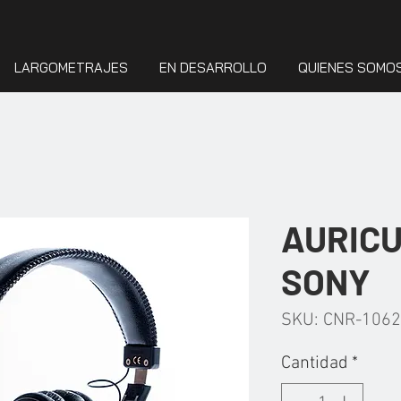
LARGOMETRAJES
EN DESARROLLO
QUIENES SOMO
AURIC
SONY
SKU: CNR-106
Cantidad
*