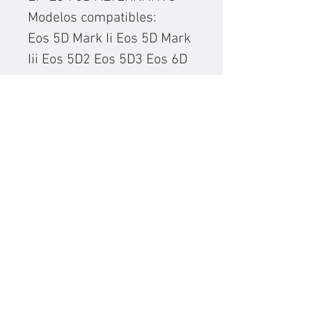
Modelos compatibles:
Eos 5D Mark Ii Eos 5D Mark
Iii Eos 5D2 Eos 5D3 Eos 6D
Eos 7D Eos 60D Eos 70D
80D
Marca
CANON
Modelo
CARGADORES DE BATERIAS
LP-E6
CONTACTO