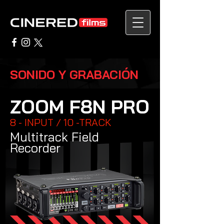
SONIDO Y GRABACIÓN
ZOOM F8N PRO
8 - INPUT / 10 -TRACK
Multitrack
Field
Recorder