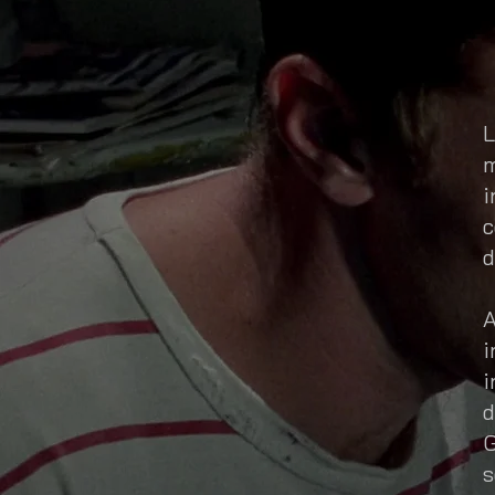
L
m
i
c
d
A
i
i
d
G
s