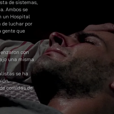
ista de sistemas,
da. Ambos se
n un Hospital
a de luchar por
a gente que
omenzaron con
 bajo una misma
listas se ha
ión.
 de comidas de