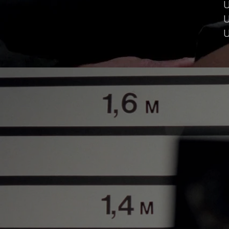
U
U
U