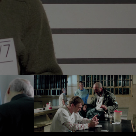
s 06
Héroes y Demonios 08
ideo
Reproducir video