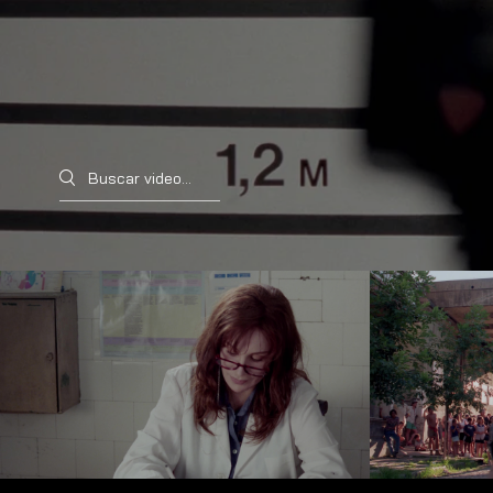
Search videos
Héroes y Demonios 04
Hér
Reproducir video