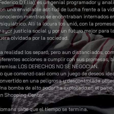
Federico D`Elia), es un genial programador y anal
on una envidiable actitud de lucha frente a la vi
onocieron mientras se encontraban internados e
siquiátrico. Allí la locura los unió, con la promes
ayor justicia social y por un futuro mejor para l
uera olvidada por la sociedad.
a realidad los separó, pero aun distanciados, c
iferentes acciones a cumplir con sus promesas,
remisa: LOS DERECHOS NO SE NEGOCIAN.
o que comenzó casi como un juego de deseos idea
onvertido en una peligrosa y descontrolada obses
na bomba de alto poder ha explotado en el patio
n Shopping Center.
omans sabe que el tiempo se termina.