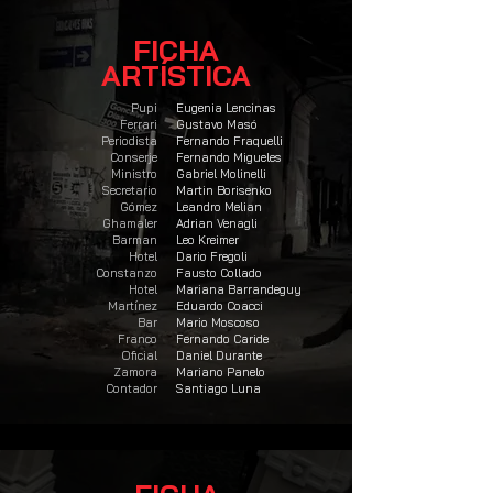
FICHA
ARTÍSTICA
Pupi
Eugenia Lencinas
Ferrari
Gustavo Masó
Periodista
Fernando Fraquelli
Conserje
Fernando Migueles
Ministro
Gabriel Molinelli
Secretario
Martin Borisenko
Gómez
Leandro Melian
Ghamaler
Adrian Venagli
Barman
Leo Kreimer
Hotel
Dario Fregoli
Constanzo
Fausto Collado
Hotel
Mariana Barrandeguy
Martínez
Eduardo Coacci
Bar
Mario Moscoso
Franco
Fernando Caride
Oficial
Daniel Durante
Zamora
Mariano Panelo
Contador
Santiago Luna