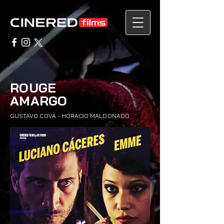
ROUGE
AMARGO
GUS
TAVO COVA - HORAC
IO
MALDON
ADO